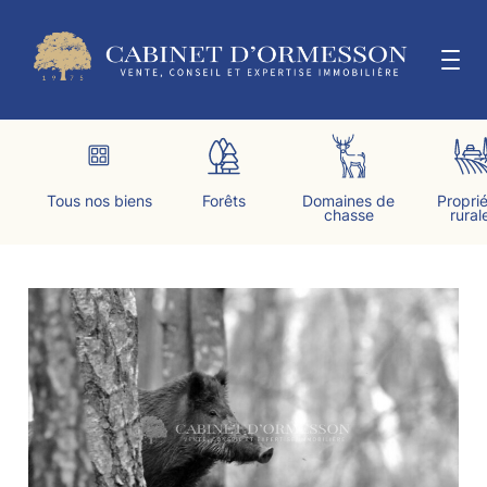
Aller
au
contenu
LE CABINET
Tous nos biens
Forêts
Domaines de
Propri
chasse
rural
ESTIMER & VENDRE
ACTUALITÉS
CONTACT