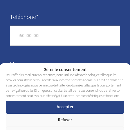
Téléphone*
Message
Gérer le consentement
Pour offrir les meilleures expériences, nous utilisons des technologies telles que les
cookies pour stocker et/ou accéder aux informations des appareils. Le fait de consentir
à ces technologies nous permettra de traiter des données telles que le comportement
de navigation ou les ID uniques sur ce site. Le fait de ne pas consentir ou de retirer son
consentement peut avoir un effet négatif sur certaines caractéristiques et fonctions.
Accepter
Refuser