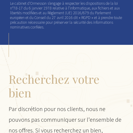
Le cabinet d'Ormesson s’engage à respecter les dispositions de la loi
n°78-17 du 6 janvier 1978 relative à l’informatique, aux fichiers et aux
libertés modifiées et au Règlement (UE) 2016/679 du Parlement
européen et du Conseil du 27 avril 2016 dit « RGPD » et à prendre toute
précaution nécessaire pour préserver la sécurité des informations
nominatives confiées.
Recherchez votre
bien
Par discrétion pour nos clients, nous ne
pouvons pas communiquer sur l’ensemble de
nos offres. Si vous recherchez un bien,