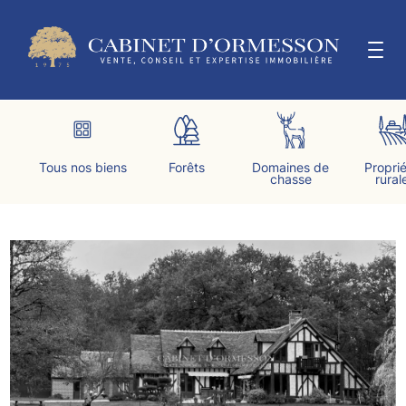
Aller
au
contenu
LE CABINET
Tous nos biens
Forêts
Domaines de
Propri
chasse
rural
ESTIMER & VENDRE
ACTUALITÉS
CONTACT