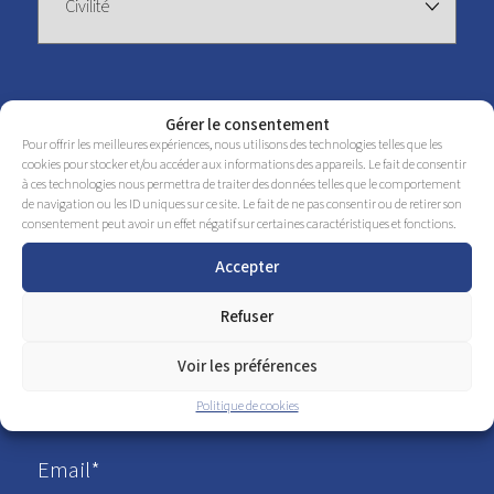
Prénom
Gérer le consentement
Pour offrir les meilleures expériences, nous utilisons des technologies telles que les
cookies pour stocker et/ou accéder aux informations des appareils. Le fait de consentir
à ces technologies nous permettra de traiter des données telles que le comportement
de navigation ou les ID uniques sur ce site. Le fait de ne pas consentir ou de retirer son
consentement peut avoir un effet négatif sur certaines caractéristiques et fonctions.
Accepter
Nom*
Refuser
Voir les préférences
Politique de cookies
Email*