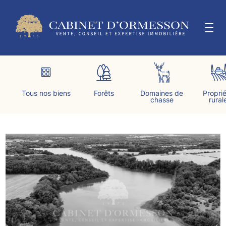
Aller
au
contenu
LE CABINET
Tous nos biens
Forêts
Domaines de
Propri
chasse
rural
ESTIMER & VENDRE
ACTUALITÉS
CONTACT