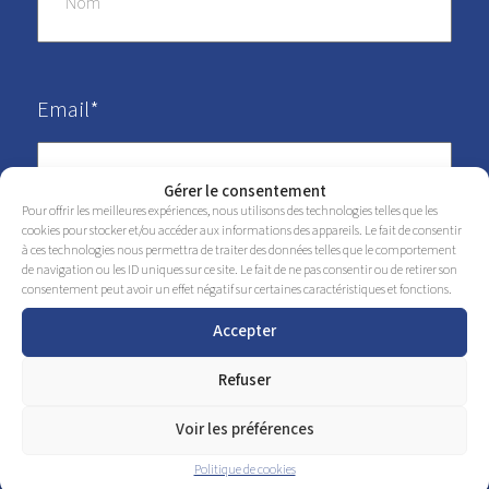
Email*
Gérer le consentement
Pour offrir les meilleures expériences, nous utilisons des technologies telles que les
cookies pour stocker et/ou accéder aux informations des appareils. Le fait de consentir
à ces technologies nous permettra de traiter des données telles que le comportement
de navigation ou les ID uniques sur ce site. Le fait de ne pas consentir ou de retirer son
Téléphone*
consentement peut avoir un effet négatif sur certaines caractéristiques et fonctions.
Accepter
Refuser
Voir les préférences
Message
Politique de cookies