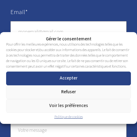
Email*
Gérer le consentement
Pour offrir les meilleures expériences, nous utilisons des technologies telles que les
cookies pour stocker et/ou accéder aux informations des appareils. Le fait de consentir
à ces technologies nous permettra de traiter des données telles que le comportement
Téléphone*
de navigation ou les ID uniques sur ce site. Le fait de ne pas consentir ou de retirer son
consentement peut avoir un effet négatif sur certaines caractéristiques et fonctions.
Accepter
Refuser
Voir les préférences
Message
Politique de cookies