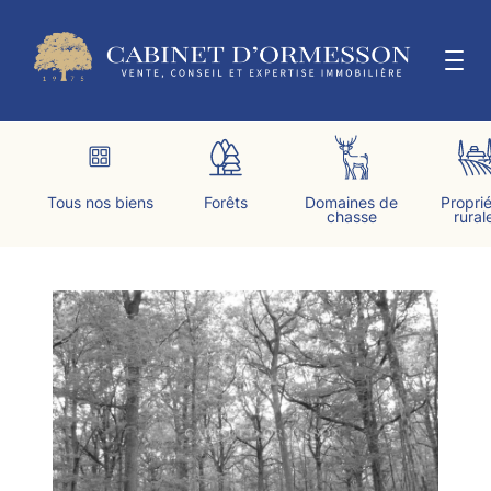
Aller
au
contenu
LE CABINET
Tous nos biens
Forêts
Domaines de
Propri
chasse
rural
ESTIMER & VENDRE
ACTUALITÉS
CONTACT