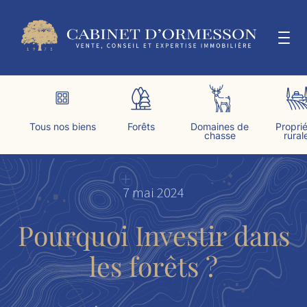
Aller
au
contenu
LE CABINET
Tous nos biens
Forêts
Domaines de
Propri
chasse
rural
ESTIMER & VENDRE
7 mai 2024
ACTUALITÉS
Pourquoi Investir dans
CONTACT
les forêts ?