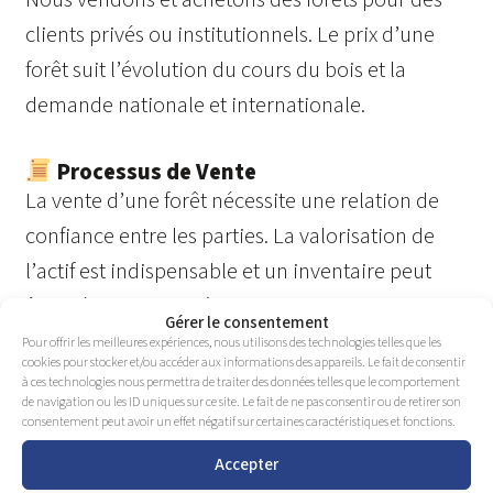
clients privés ou institutionnels. Le prix d’une
forêt suit l’évolution du cours du bois et la
demande nationale et internationale.
Processus de Vente
La vente d’une forêt nécessite une relation de
confiance entre les parties. La valorisation de
l’actif est indispensable et un inventaire peut
être nécessaire. Après accord sur un prix de
Gérer le consentement
vente, choisissez la commercialisation par
Pour offrir les meilleures expériences, nous utilisons des technologies telles que les
cookies pour stocker et/ou accéder aux informations des appareils. Le fait de consentir
mandat de vente classique ou par appel d’offre.
à ces technologies nous permettra de traiter des données telles que le comportement
de navigation ou les ID uniques sur ce site. Le fait de ne pas consentir ou de retirer son
consentement peut avoir un effet négatif sur certaines caractéristiques et fonctions.
L’Appel d’Offre
Accepter
Ce mode de vente s’est beaucoup développé. Le