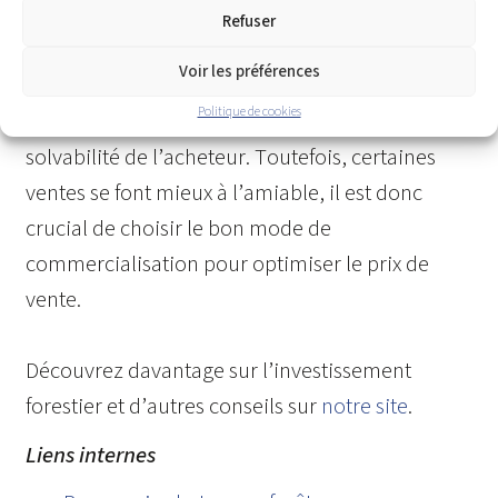
Cabinet d’Ormesson a créé un cahier des
Refuser
charges en janvier 2022, reconnu pour cette
Voir les préférences
méthode. L’appel d’offre maximise le prix,
Politique de cookies
définit un calendrier précis et vérifie la
solvabilité de l’acheteur. Toutefois, certaines
ventes se font mieux à l’amiable, il est donc
crucial de choisir le bon mode de
commercialisation pour optimiser le prix de
vente.
Découvrez davantage sur l’investissement
forestier et d’autres conseils sur
notre site
.
Liens internes